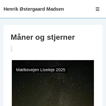
↓
Henrik Østergaard Madsen
Hop
ME
til
hovedindhold
Måner og stjerner
Mælkevejen Liseleje 2025